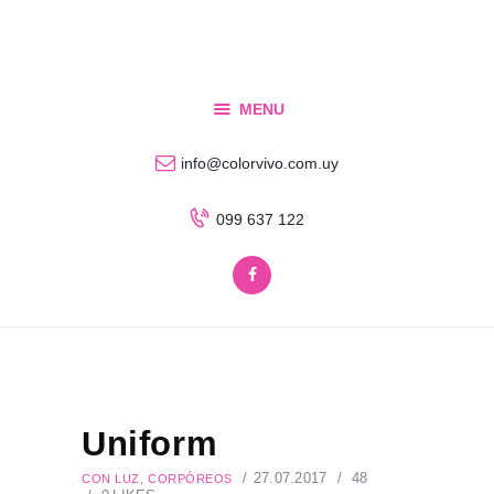
Inicio
Qué Hacemos?
COLORVIVO
Procesos de fabricación
MENU
Cartelería
Contacto
info@colorvivo.com.uy
099 637 122
Uniform
27.07.2017
48
CON LUZ
,
CORPÓREOS