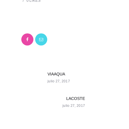
0
LIKES
NAVEGACIÓN
VIAAQUA
Previous
julio 27, 2017
post:
DE
ENTRADAS
LACOSTE
Next
julio 27, 2017
post: